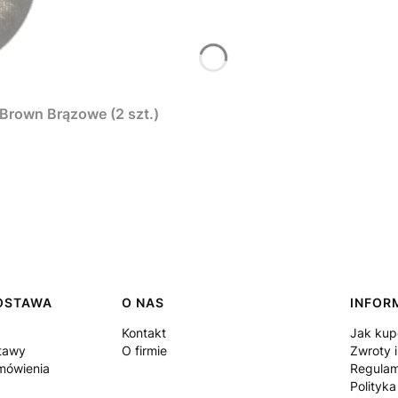
rown Brązowe (2 szt.)
DOSTAWA
O NAS
INFOR
Kontakt
Jak ku
stawy
O firmie
Zwroty i
amówienia
Regulam
Polityk