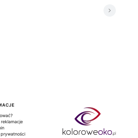
MACJE
pować?
 reklamacje
in
a prywatności