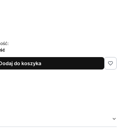
ość:
ość
Dodaj do koszyka