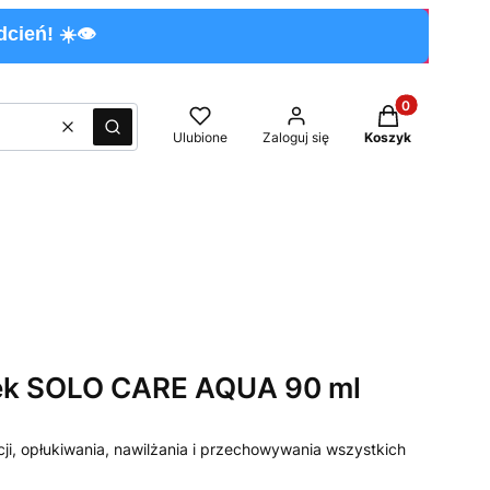
cień! ☀️👁️
Produkty w kos
Wyczyść
Szukaj
Ulubione
Zaloguj się
Koszyk
ek SOLO CARE AQUA 90 ml
ji, opłukiwania, nawilżania i przechowywania wszystkich