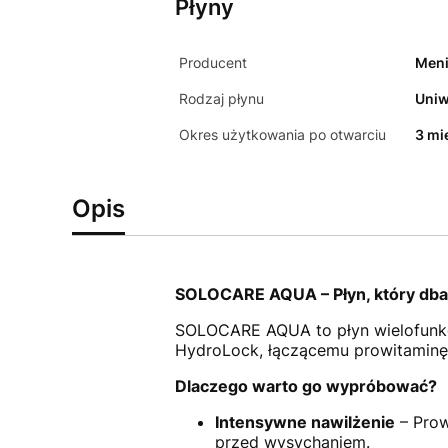
Płyny
Producent
Men
Rodzaj płynu
Uniw
Okres użytkowania po otwarciu
3 mi
Opis
SOLOCARE AQUA – Płyn, który dba 
SOLOCARE AQUA to płyn wielofunkcy
HydroLock, łączącemu prowitaminę B
Dlaczego warto go wypróbować?
Intensywne nawilżenie
– Prow
przed wysychaniem.