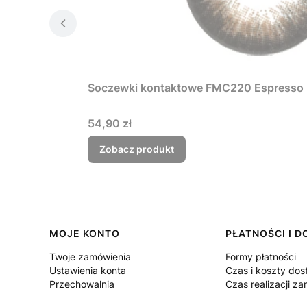
Soczewki kontaktowe FMC220 Espresso B
Cena
54,90 zł
Zobacz produkt
Linki w stopce
MOJE KONTO
PŁATNOŚCI I 
Twoje zamówienia
Formy płatności
Ustawienia konta
Czas i koszty do
Przechowalnia
Czas realizacji z