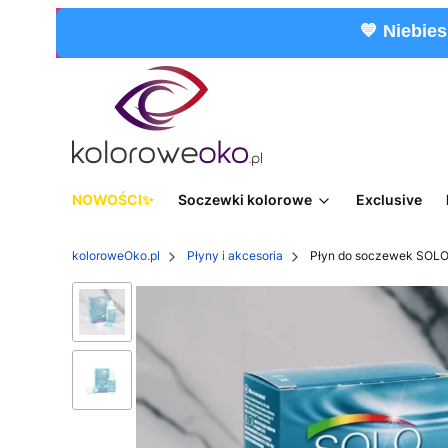
💙 Niebies
NOWOŚCI
Soczewki kolorowe
Exclusive
koloroweOko.pl
Płyny i akcesoria
Płyn do soczewek SOL