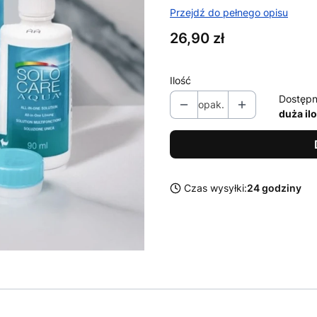
Przejdź do pełnego opisu
Cena
26,90 zł
Ilość
Dostępn
opak.
duża il
Czas wysyłki:
24 godziny