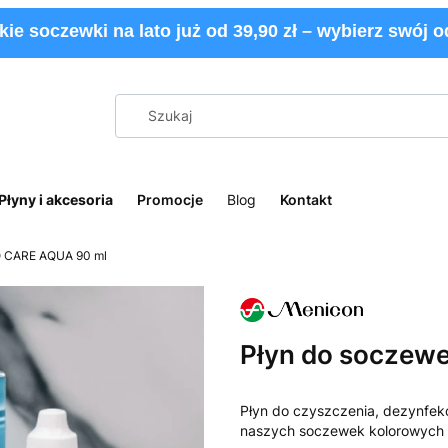
kie soczewki na lato już od 39,90 zł – wybierz swój od
Płyny i akcesoria
Promocje
Blog
Kontakt
O CARE AQUA 90 ml
Płyn do soczew
Płyn do czyszczenia, dezynfekc
naszych soczewek kolorowych