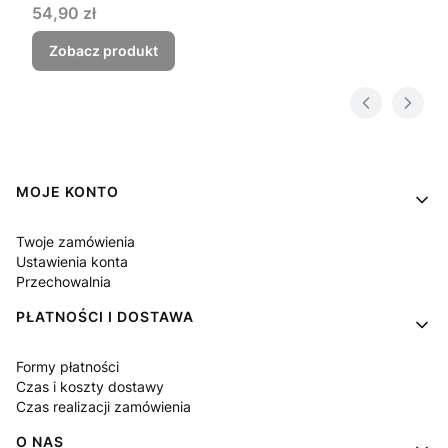
Cena
54,90 zł
Zobacz produkt
Linki w stopce
MOJE KONTO
Twoje zamówienia
Ustawienia konta
Przechowalnia
PŁATNOŚCI I DOSTAWA
Formy płatności
Czas i koszty dostawy
Czas realizacji zamówienia
O NAS