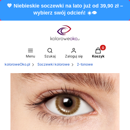
💙 Niebieskie soczewki na lato już od 39,90 zł –
wybierz swój odcień! ☀️👁️
Produkty w koszy
Otwórz wyszukiwarkę
Menu
Szukaj
Zaloguj się
Koszyk
koloroweOko.pl
Soczewki kolorowe
2-tonowe