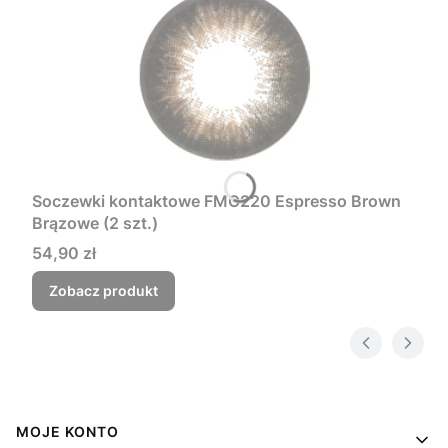
Soczewki kontaktowe FMC220 Espresso Brown
Brązowe (2 szt.)
Cena
54,90 zł
Zobacz produkt
Linki w stopce
MOJE KONTO