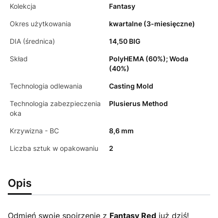
Kolekcja
Fantasy
Okres użytkowania
kwartalne (3-miesięczne)
DIA (średnica)
14,50 BIG
Skład
PolyHEMA (60%); Woda
(40%)
Technologia odlewania
Casting Mold
Technologia zabezpieczenia
Plusierus Method
oka
Krzywizna - BC
8,6 mm
Liczba sztuk w opakowaniu
2
Opis
Odmień swoje spojrzenie z
Fantasy Red
już dziś!