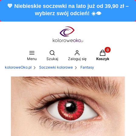
💙 Niebieskie soczewki na lato już od 39,90 zł –
wybierz swój odcień! ☀️👁️
Produkty w koszy
Otwórz wyszukiwarkę
Menu
Szukaj
Zaloguj się
Koszyk
koloroweOko.pl
Soczewki kolorowe
Fantasy