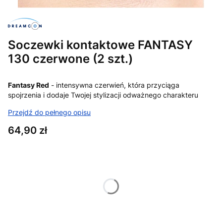
Soczewki kontaktowe FANTASY
130 czerwone (2 szt.)
Fantasy Red
- intensywna czerwień, która przyciąga
spojrzenia i dodaje Twojej stylizacji odważnego charakteru
Przejdź do pełnego opisu
Cena
64,90 zł
Wybierz wariant produktu:
Poszczególne warianty mogą różnić się ceną
*
Moc
Wybierz