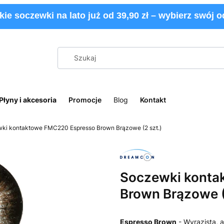
kie soczewki na lato już od 39,90 zł – wybierz swój od
Płyny i akcesoria
Promocje
Blog
Kontakt
ki kontaktowe FMC220 Espresso Brown Brązowe (2 szt.)
Soczewki konta
Brown Brązowe (
Espresso Brown
- Wyrazista, a