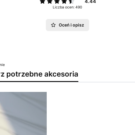
4.44
Liczba ocen: 490
Oceń i opisz
nie
rz potrzebne akcesoria