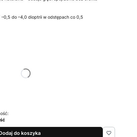
 –0,5 do –4,0 dioptrii w odstępach co 0,5
żnić się ceną
ość:
ość
Dodaj do koszyka