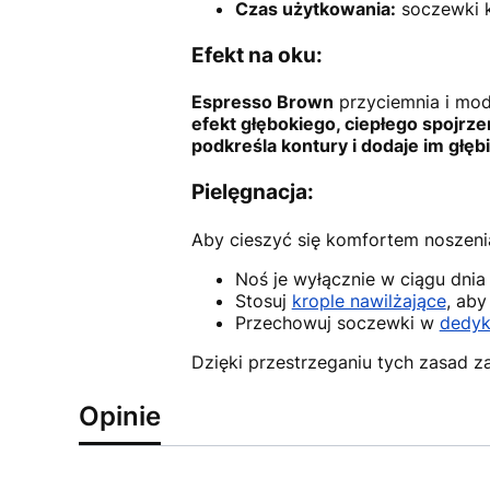
Czas użytkowania:
soczewki k
Efekt na oku:
Espresso Brown
przyciemnia i mod
efekt głębokiego, ciepłego spojrze
podkreśla kontury i dodaje im głębi
Pielęgnacja:
Aby cieszyć się komfortem noszenia
Noś je wyłącznie w ciągu dni
Stosuj
krople nawilżające
, aby
Przechowuj soczewki w
dedyk
Dzięki przestrzeganiu tych zasad z
Opinie