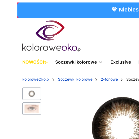
💙 Niebies
NOWOŚCI
Soczewki kolorowe
Exclusive
koloroweOko.pl
Soczewki kolorowe
2-tonowe
Soczew