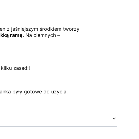
eń z jaśniejszym środkiem tworzy
ękką ramę
. Na ciemnych –
kilku zasad:!
ranka były gotowe do użycia.