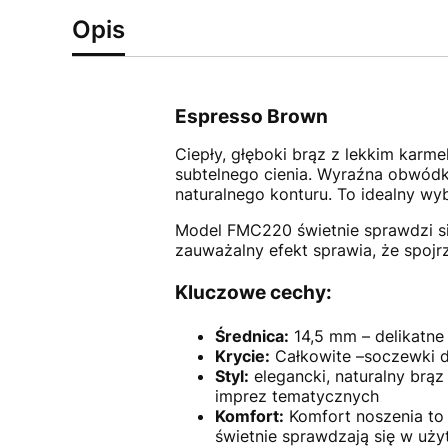
Opis
Espresso Brown
Ciepły, głęboki brąz z lekkim kar
subtelnego cienia. Wyraźna obwódka
naturalnego konturu. To idealny wybó
Model FMC220 świetnie sprawdzi się
zauważalny efekt sprawia, że spojrze
Kluczowe cechy:
Średnica:
14,5 mm – delikatne 
Krycie:
Całkowite –soczewki do
Styl:
elegancki, naturalny brą
imprez tematycznych
Komfort:
Komfort noszenia to 
świetnie sprawdzają się w uży