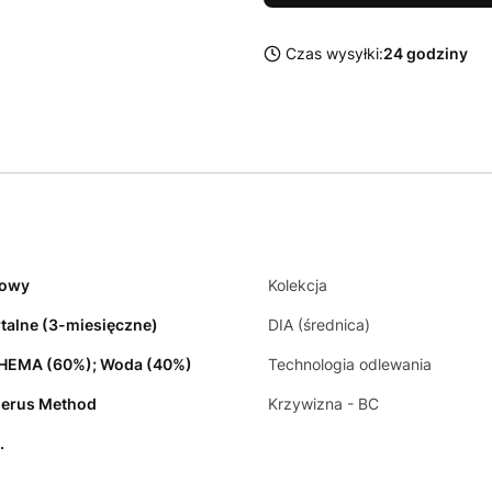
Czas wysyłki:
24 godziny
zowy
Kolekcja
talne (3-miesięczne)
DIA (średnica)
HEMA (60%); Woda (40%)
Technologia odlewania
ierus Method
Krzywizna - BC
.