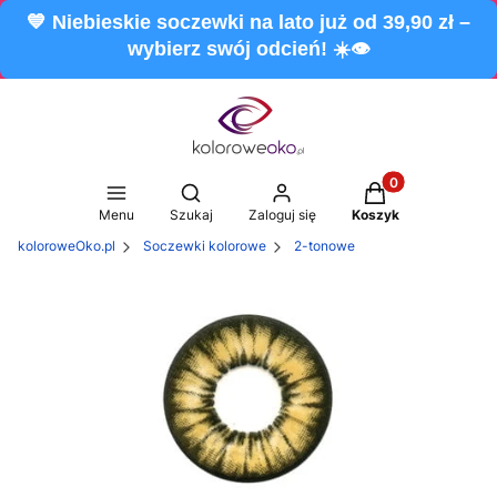
💙 Niebieskie soczewki na lato już od 39,90 zł –
wybierz swój odcień! ☀️👁️
Produkty w koszy
Otwórz wyszukiwarkę
Menu
Szukaj
Zaloguj się
Koszyk
koloroweOko.pl
Soczewki kolorowe
2-tonowe