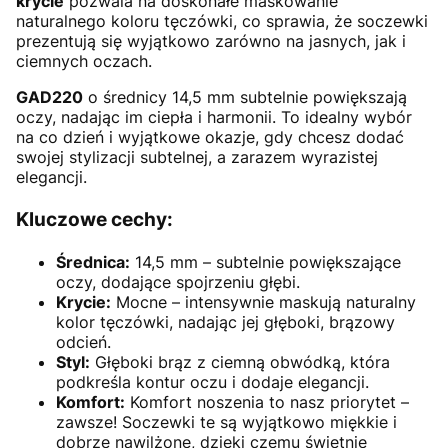
krycie
pozwala na doskonałe maskowanie
naturalnego koloru tęczówki, co sprawia, że soczewki
prezentują się wyjątkowo zarówno na jasnych, jak i
ciemnych oczach.
GAD220
o średnicy 14,5 mm subtelnie powiększają
oczy, nadając im ciepła i harmonii. To idealny wybór
na co dzień i wyjątkowe okazje, gdy chcesz dodać
swojej stylizacji subtelnej, a zarazem wyrazistej
elegancji.
Kluczowe cechy:
Średnica:
14,5 mm – subtelnie powiększające
oczy, dodające spojrzeniu głębi.
Krycie:
Mocne – intensywnie maskują naturalny
kolor tęczówki, nadając jej głęboki, brązowy
odcień.
Styl:
Głęboki brąz z ciemną obwódką, która
podkreśla kontur oczu i dodaje elegancji.
Komfort:
Komfort noszenia to nasz priorytet –
zawsze! Soczewki te są wyjątkowo miękkie i
dobrze nawilżone, dzięki czemu świetnie