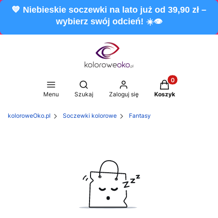
💙 Niebieskie soczewki na lato już od 39,90 zł –
wybierz swój odcień! ☀️👁️
Produkty w koszy
Otwórz wyszukiwarkę
Menu
Szukaj
Zaloguj się
Koszyk
koloroweOko.pl
Soczewki kolorowe
Fantasy