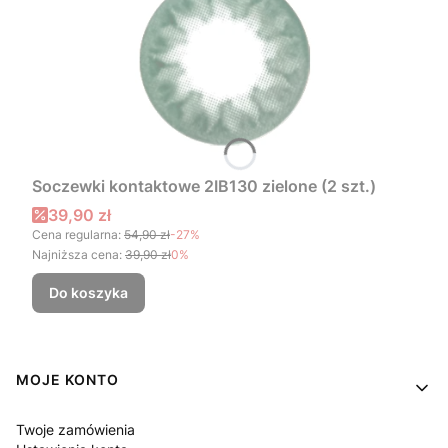
Soczewki kontaktowe 2IB130 zielone (2 szt.)
Cena promocyjna
39,90 zł
Cena regularna:
54,90 zł
-27%
Najniższa cena:
39,90 zł
0%
Do koszyka
Linki w stopce
MOJE KONTO
Twoje zamówienia