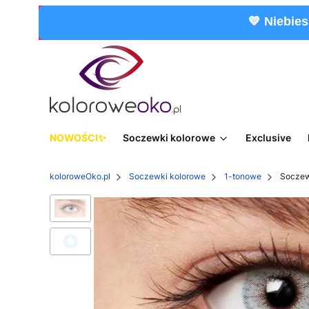
💙 Niebies
NOWOŚCI
Soczewki kolorowe
Exclusive
koloroweOko.pl
Soczewki kolorowe
1-tonowe
Soczew