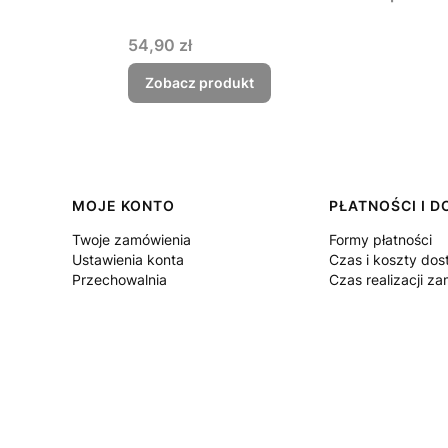
Cena
54,90 zł
Zobacz produkt
Linki w stopce
MOJE KONTO
PŁATNOŚCI I 
Twoje zamówienia
Formy płatności
Ustawienia konta
Czas i koszty do
Przechowalnia
Czas realizacji z