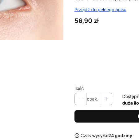
Przejdź do pełnego opisu
Cena
56,90 zł
Wybierz wariant produktu:
Poszczególne warianty mogą ró
*
Moc
Wybierz
Ilość
Dostępn
opak.
duża il
Czas wysyłki:
24 godziny