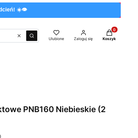
cień! ☀️👁️
Produkty w kos
Wyczyść
Szukaj
Ulubione
Zaloguj się
Koszyk
towe PNB160 Niebieskie (2
)