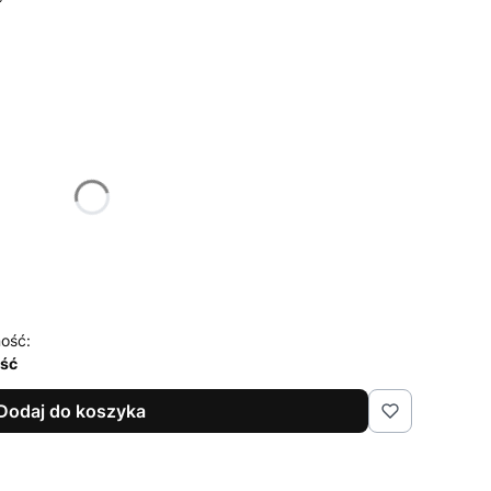
żnić się ceną
ość:
ość
Dodaj do koszyka