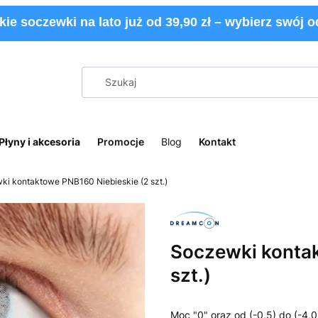
kie soczewki na lato już od 39,90 zł – wybierz swój od
Płyny i akcesoria
Promocje
Blog
Kontakt
ki kontaktowe PNB160 Niebieskie (2 szt.)
Soczewki kontak
szt.)
Moc "0" oraz od (-0,5) do (-4,0