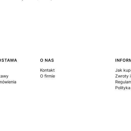
DOSTAWA
O NAS
INFOR
Kontakt
Jak ku
stawy
O firmie
Zwroty i
amówienia
Regulam
Polityk