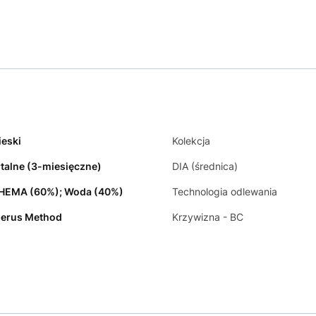
ieski
Kolekcja
talne (3-miesięczne)
DIA (średnica)
HEMA (60%); Woda (40%)
Technologia odlewania
ierus Method
Krzywizna - BC