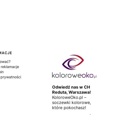
MACJE
pować?
 reklamacje
in
a prywatności
Odwiedź nas w CH
Reduta, Warszawa!
KoloroweOko.pl –
soczewki kolorowe,
które pokochasz!