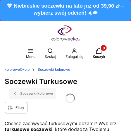
💙 Niebieskie soczewki na lato już od 39,90 zł –
wybierz swój odcień! ☀️👁️
Produkty w koszy
Otwórz wyszukiwarkę
Menu
Szukaj
Zaloguj się
Koszyk
koloroweOko.pl
Soczewki kolorowe
Soczewki Turkusowe
Soczewki kolorowe
Filtry
Chcesz zachwycać turkusowymi oczami? Wybierz
turkusowe soczewki
, które dodadzą Twojemu