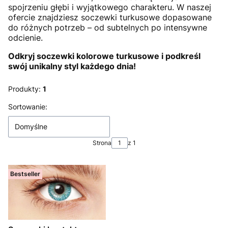
spojrzeniu głębi i wyjątkowego charakteru. W naszej
ofercie znajdziesz soczewki turkusowe dopasowane
do różnych potrzeb – od subtelnych po intensywne
odcienie.
Odkryj soczewki kolorowe turkusowe i podkreśl
swój unikalny styl każdego dnia!
Produkty:
1
Lista produktów
Sortowanie:
Domyślne
Strona
z 1
Bestseller